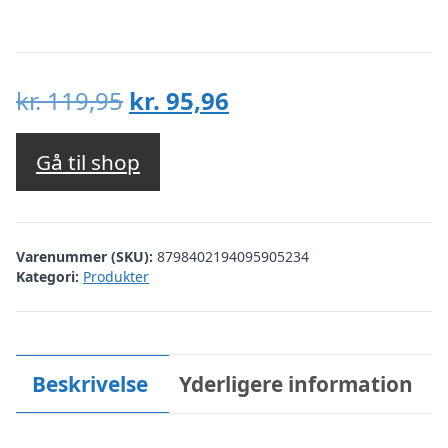
Den
Den
kr.
119,95
kr.
95,96
oprindelige
aktuelle
pris
pris
Gå til shop
var:
er:
kr. 119,95.
kr. 95,96.
Varenummer (SKU):
8798402194095905234
Kategori:
Produkter
Beskrivelse
Yderligere information